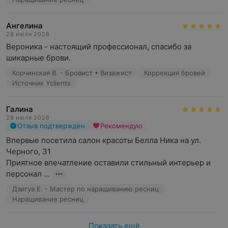
смывание красящего состава
профессиональный уход за окрашенными прядями
Ангелина
28 июля 2026
сушка и укладка волос.
Вероника - настоящий профессионал, спасибо за 
шикарные брови.
Сложное окрашивание волос может быть
противопоказано в случае:
Корчинская В. - Бровист • Визажист
Коррекция бровей
Источник Yclients
наличия ссадин, ран и воспалений кожи головы
аллергических реакций на красящие составы
Галина
28 июля 2026
повышенной чувствительности и склонности
Отзыв подтвержден
Рекомендую
к раздражению кожи головы
Впервые посетила салон красоты Белла Ника на ул. 
Черного, 31

Приятное впечатление оставили стильный интерьер и 
персонал ...
Дзигуа Е. - Мастер по наращиванию ресниц
Наращивание ресниц
Показать ещё