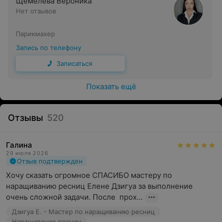
Щемелева Вероника
Нет отзывов
брондирование — плавные переходы двух и более
цветов по всей длине волос (преимущественно
Парикмахер
в коричневых тонах)
Запись по телефону
омбре — «растяжка» цвета по вертикали (от темного
у корней до светлого на кончиках)
Записаться
шатуш — выполнение окрашивания волос без
Показать ещё
использования фольги, посредством начеса волос
калифорнийское мелирование — плавный
Отзывы
520
и натуральный переход от темных корней
до светлых кончиков
Галина
Этапы процедуры:
29 июля 2026
Отзыв подтвержден
выбор желаемого оттенка волос и вида окрашивания
Хочу сказать огромное СПАСИБО мастеру по 
(обычное либо сложное окрашивание волос)
наращиванию ресниц Елене Дзигуа за выполнение 
подбор красящего/осветляющего состава
очень сложной задачи. После  прох...
окрашивание волос
Дзигуа Е. - Мастер по наращиванию ресниц
Наращивание ресниц