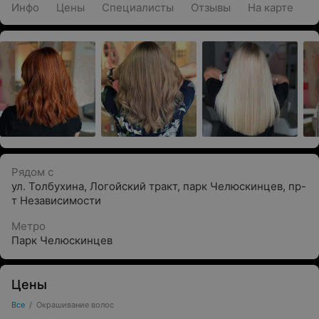
Инфо
Цены
Специалисты
Отзывы
На карте
Рядом с
ул. Толбухина
,
Логойский тракт
,
парк Челюскинцев
,
пр-
т Независимости
Метро
Парк Челюскинцев
Цены
Все
/
Окрашивание волос