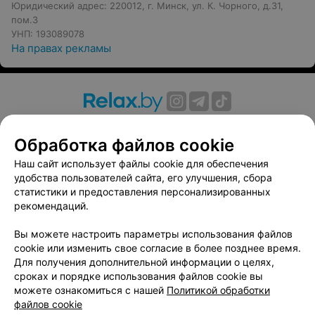
Юридический адрес: 220012, г. Минск, ул. К. Чорного, д.31,
пом.3
УНП: 193089078
На правах рекламы
О проекте
Новости проекта
Размещение рекламы
Обработка файлов cookie
Вакансии
Публичный договор
Способы оплаты
Публичный договор по использованию сервиса
Наш сайт использует файлы cookie для обеспечения
«Афиша»
удобства пользователей сайта, его улучшения, сбора
статистики и предоставления персонализированных
Пользовательское соглашение
рекомендаций.
Написать в поддержку
Вы можете настроить параметры использования файлов
Связаться по вопросам сотрудничества
cookie или изменить свое согласие в более позднее время.
Написать руководителю relax.by
Для получения дополнительной информации о целях,
Персональные настройки cookie
сроках и порядке использования файлов cookie вы
можете ознакомиться с нашей
Политикой обработки
Обработка персональных данных
файлов cookie